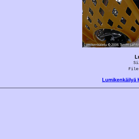
L
Si
File
Lumikenkäilyä 