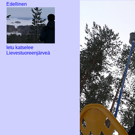
Edellinen
Ietu katselee
Lievestuoreenjärveä