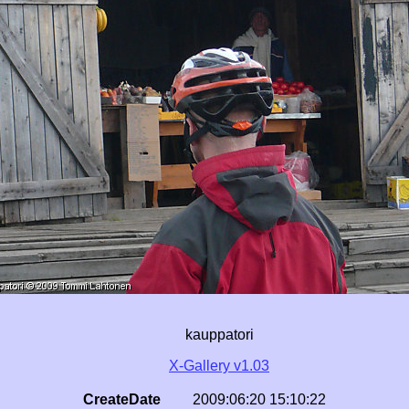
kauppatori
X-Gallery v1.03
CreateDate
2009:06:20 15:10:22