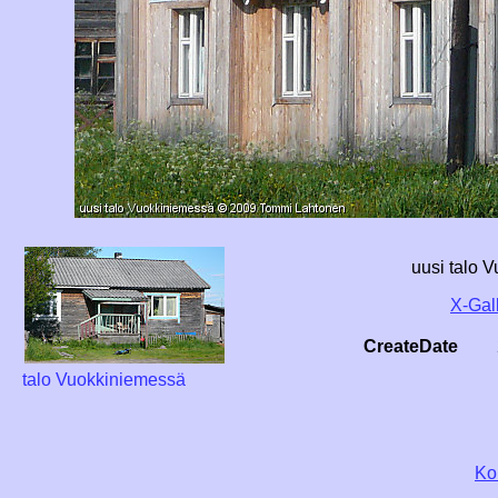
uusi talo 
X-Gal
CreateDate
talo Vuokkiniemessä
Ko