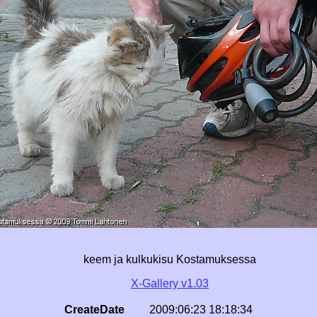
keem ja kulkukisu Kostamuksessa
X-Gallery v1.03
CreateDate
2009:06:23 18:18:34