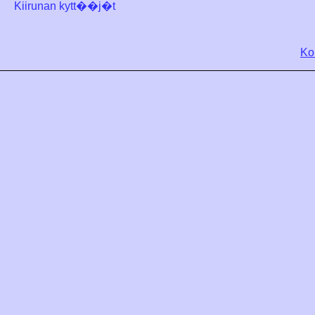
Kiirunan kytt��j�t
Ko