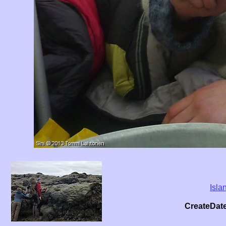
Isla
CreateDat