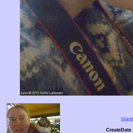
Islant
CreateDate