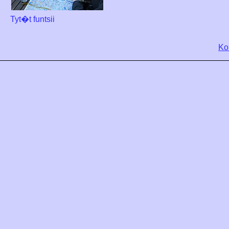
Tyt�t funtsii
Ko