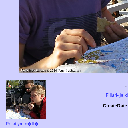
Ta
Fillari- ja
CreateDate
Pojat ymm�ll�