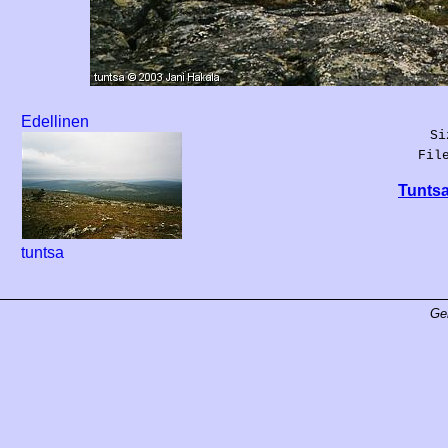
Edellinen
Si
Fil
Tuntsa
tuntsa
Ge