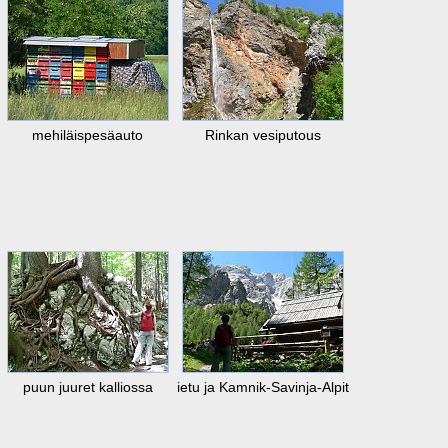
mehiläispesäauto
Rinkan vesiputous
puun juuret kalliossa
ietu ja Kamnik-Savinja-Alpit