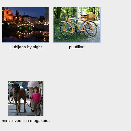
Ljubljana by night
puufillari
minisloveeni ja megakoira