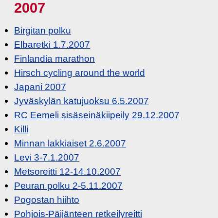
2007
Birgitan polku
Elbaretki 1.7.2007
Finlandia marathon
Hirsch cycling around the world
Japani 2007
Jyväskylän katujuoksu 6.5.2007
RC Eemeli sisäseinäkiipeily 29.12.2007
Killi
Minnan lakkiaiset 2.6.2007
Levi 3-7.1.2007
Metsoreitti 12-14.10.2007
Peuran polku 2-5.11.2007
Pogostan hiihto
Pohjois-Päijänteen retkeilyreitti