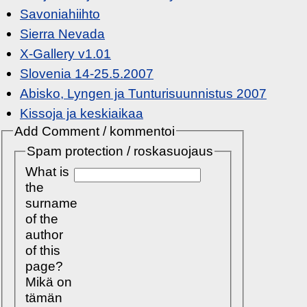
Savoniahiihto
Sierra Nevada
X-Gallery v1.01
Slovenia 14-25.5.2007
Abisko, Lyngen ja Tunturisuunnistus 2007
Kissoja ja keskiaikaa
Add Comment / kommentoi
Spam protection / roskasuojaus
What is
the
surname
of the
author
of this
page?
Mikä on
tämän