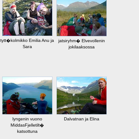
tytt�kolmikko Emilia Anu ja
jatsiryhm� Elvevollenin
Sara
jokilaaksossa
lyngenin vuono
Dalvatnan ja Elina
MiddasFjelletilt�
katsottuna