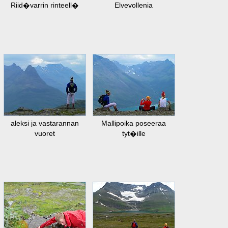
Riid�varrin rinteell�
Elvevollenia
aleksi ja vastarannan
Mallipoika poseeraa
vuoret
tyt�ille