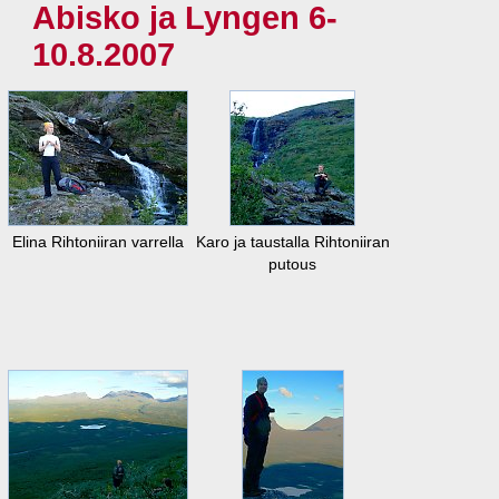
Abisko ja Lyngen 6-
10.8.2007
Elina Rihtoniiran varrella
Karo ja taustalla Rihtoniiran
putous