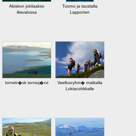
Abiskon jokilaakso
Tuomo ja taustalla
iltavalossa
Lapporten
tornetr�sk tornioj�rvi
Vaellusryhm� matkalla
Loktacohkkalle