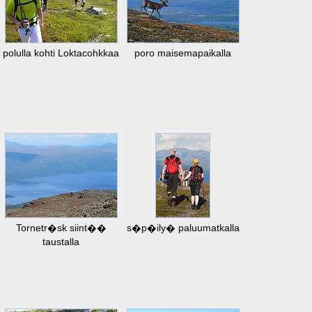
polulla kohti Loktacohkkaa
poro maisemapaikalla
Tornetr�sk siint��
s�p�ily� paluumatkalla
taustalla