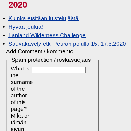
2020
Kuinka etsitään luistelujäätä
Hyvää joulua!
Lapland Wilderness Challenge
Sauvakävelyretki Peuran polulla 15.-17.5.2020
Add Comment / kommentoi
Spam protection / roskasuojaus
What is
the
surname
of the
author
of this
page?
Mikä on
tämän
sivun