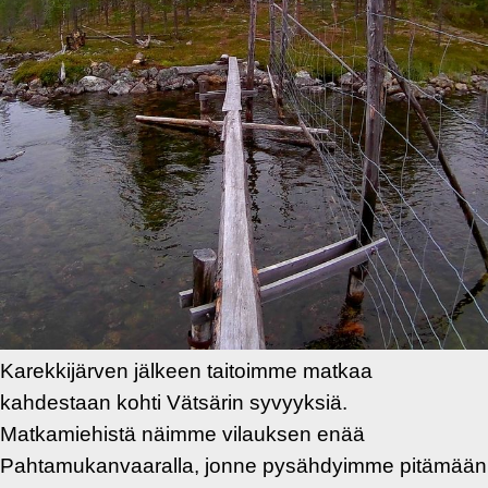
Karekkijärven jälkeen taitoimme matkaa
kahdestaan kohti Vätsärin syvyyksiä.
Matkamiehistä näimme vilauksen enää
Pahtamukanvaaralla, jonne pysähdyimme pitämään