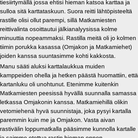
tiesiirtymällä jossa ehtisi hieman katsoa karttaa ja
sulloa sitä karttataskuun. Suora reitti lähtöpisteeltä
rastille olisi ollut parempi, sillä Matkamiesten
reittivalinta osoittautui jälkianalyysissa kolme
minuuttia nopeammaksi. Rastilla meitä oli jo kolmen
tiimin porukka kasassa (Omjakon ja Matkamiehet)
joiden kanssa suuntasimme kohti kakkosta.
Manu sääti aluksi karttalaukkua muiden
kamppeiden ohella ja hetken päästä huomattiin, että
kartanluku oli unohtunut. Etenimme kuitenkin
Matkamiesten peesissä hyvällä suunnalla samassa
letkassa Omjakonin kanssa. Matkamiehillä olikin
vetomiehenä hyvä suunnistaja, joka pysyi kartalla
paremmin kuin me ja Omjakon. Vasta aivan
rastivälin loppumatkalla pääsimme kunnolla kartalle
ja saimme otettua rastin hieman ennen