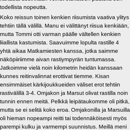
todellista nopeutta.
Koko reissun toinen kenkien riisumista vaativa ylitys
tehtiin tällä välillä. Manu ei välittänyt riisua kenkiään,
mutta Tommi otti varman päälle vältellen kenkien
liiallista kastumista. Saavuimme lopulta rastille 4
yhtä aikaa Matkamiesten kanssa, jotka saimme
näköpiiriimme aivan rastiympyrän tuntumassa.
Jatkoimme vielä noin kilometrin heidän kanssaan
kunnes reitinvalinnat erottivat tiemme. Kisan
ensimmäiset kärkijoukkueiden väliset erot tehtiin
rastivälillä 3-4. Omjakon ja Marsut olivat rastilla noin
tunnin ennen meitä. Pelkkä leipätaukomme oli pitkä,
mutta se ei selitä koko eroa. Omjakonilla ja Marsuilla
oli hieman nopeampi reitti tai todennäköisesti myös
parempi kulku ja varmempi suunnistus. Meillä meni