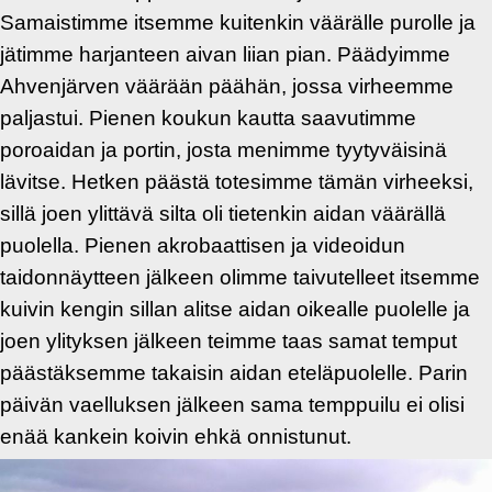
Samaistimme itsemme kuitenkin väärälle purolle ja
jätimme harjanteen aivan liian pian. Päädyimme
Ahvenjärven väärään päähän, jossa virheemme
paljastui. Pienen koukun kautta saavutimme
poroaidan ja portin, josta menimme tyytyväisinä
lävitse. Hetken päästä totesimme tämän virheeksi,
sillä joen ylittävä silta oli tietenkin aidan väärällä
puolella. Pienen akrobaattisen ja videoidun
taidonnäytteen jälkeen olimme taivutelleet itsemme
kuivin kengin sillan alitse aidan oikealle puolelle ja
joen ylityksen jälkeen teimme taas samat temput
päästäksemme takaisin aidan eteläpuolelle. Parin
päivän vaelluksen jälkeen sama temppuilu ei olisi
enää kankein koivin ehkä onnistunut.