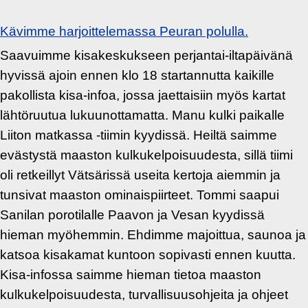
Kävimme harjoittelemassa Peuran polulla.
Saavuimme kisakeskukseen perjantai-iltapäivänä
hyvissä ajoin ennen klo 18 startannutta kaikille
pakollista kisa-infoa, jossa jaettaisiin myös kartat
lähtöruutua lukuunottamatta. Manu kulki paikalle
Liiton matkassa -tiimin kyydissä. Heiltä saimme
evästystä maaston kulkukelpoisuudesta, sillä tiimi
oli retkeillyt Vätsärissä useita kertoja aiemmin ja
tunsivat maaston ominaispiirteet. Tommi saapui
Sanilan porotilalle Paavon ja Vesan kyydissä
hieman myöhemmin. Ehdimme majoittua, saunoa ja
katsoa kisakamat kuntoon sopivasti ennen kuutta.
Kisa-infossa saimme hieman tietoa maaston
kulkukelpoisuudesta, turvallisuusohjeita ja ohjeet