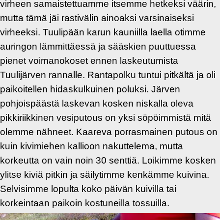
virheen samaistettuamme itsemme hetkeksi väärin,
mutta tämä jäi rastivälin ainoaksi varsinaiseksi
virheeksi. Tuulipään karun kauniilla laella otimme
auringon lämmittäessä ja sääskien puuttuessa
pienet voimanokoset ennen laskeutumista
Tuulijärven rannalle. Rantapolku tuntui pitkältä ja oli
paikoitellen hidaskulkuinen poluksi. Järven
pohjoispäästä laskevan kosken niskalla oleva
pikkiriikkinen vesiputous on yksi söpöimmistä mitä
olemme nähneet. Kaareva porrasmainen putous on
kuin kivimiehen kallioon nakuttelema, mutta
korkeutta on vain noin 30 senttiä. Loikimme kosken
ylitse kiviä pitkin ja säilytimme kenkämme kuivina.
Selvisimme lopulta koko päivän kuivilla tai
korkeintaan paikoin kostuneilla tossuilla.