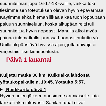
suunnitelman jopa 16-17-18 -välille, vaikka toki
tiesimme sen toteutuksen olevan hyvin epävarmaa.
Käytimme ehkä hieman liikaa aikaa tuon loppupään
paluun suunnitteluun, koska alkupään reitti tuli
suunniteltua hyvin nopeasti. Manulla alkoi myös
painaa tulomatkalla junassa huonosti nukuttu yö.
Unille oli päästävä hyvissä ajoin, jotta univaje ei
varjostaisi itse kisasuoritusta.
Päivä 1 lauantai
Kuljettu matka 36 km. Kulkuaika lähdöstä
yötaukopaikalle n. 10:45. Yötauko 5:57.
Reittikartta päivä 1
Hyvien unien jälkeen nousimme aamiaiselle, jota
tankattiinkin tukevasti. Sanilan ruoat olivat