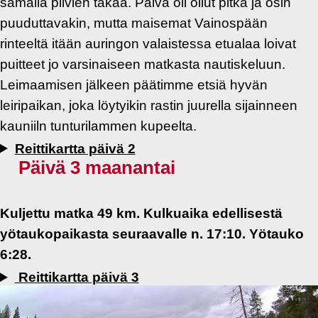
samalla pilvien takaa. Päivä oli ollut pitkä ja osin
puuduttavakin, mutta maisemat Vainospään
rinteeltä itään auringon valaistessa etualaa loivat
puitteet jo varsinaiseen matkasta nautiskeluun.
Leimaamisen jälkeen päätimme etsiä hyvän
leiripaikan, joka löytyikin rastin juurella sijainneen
kauniiln tunturilammen kupeelta.
Reittikartta päivä 2
Päivä 3 maanantai
Kuljettu matka 49 km. Kulkuaika edellisestä
yötaukopaikasta seuraavalle n. 17:10. Yötauko
6:28.
Reittikartta päivä 3