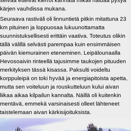
selvää etteivät kierrot kannata mikäli haluaa pysyä
kärjen vauhdissa mukana.
Seuraava rastiväli oli linnuntietä pitkin mitattuna 23
km pituinen ja loppuosaa lukuunottamatta
suunnistuksellisesti erittäin vaativa. Toteutus olikin
tällä välillä selvästi parempaa kuin ensimmäisen
päivän kiemurainen eteneminen. Leipälounaalla
Hevosoaivin rinteellä tajusimme taukojen pituuden
merkityksen tässä kisassa. Paksulti voideltu
korppuleipä on toki hyvää ja energiapitoista apetta,
mutta sen voiteluun ja rouskutteluun kului aivan
liikaa aikaa kilpailun kannalta. Näillä oli kuitenkin
mentävä, emmekä varsinaisesti olleet lähteneet
taistelemaan aivan kärkisijoituksista.