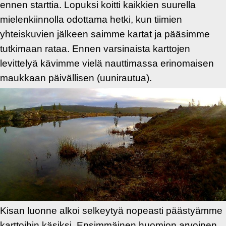
ennen starttia. Lopuksi koitti kaikkien suurella
mielenkiinnolla odottama hetki, kun tiimien
yhteiskuvien jälkeen saimme kartat ja pääsimme
tutkimaan rataa. Ennen varsinaista karttojen
levittelyä kävimme vielä nauttimassa erinomaisen
maukkaan päivällisen (uunirautua).
Kisan luonne alkoi selkeytyä nopeasti päästyämme
karttoihin käsiksi. Ensimmäinen huomion arvoinen