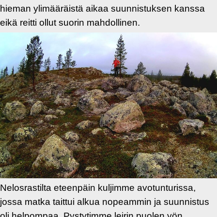
hieman ylimääräistä aikaa suunnistuksen kanssa
eikä reitti ollut suorin mahdollinen.
Nelosrastilta eteenpäin kuljimme avotunturissa,
jossa matka taittui alkua nopeammin ja suunnistus
oli helpompaa. Pystytimme leirin puolen yön