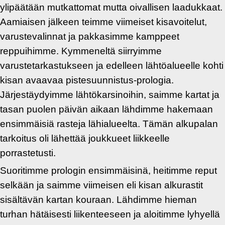
ylipäätään mutkattomat mutta oivallisen laadukkaat.
Aamiaisen jälkeen teimme viimeiset kisavoitelut,
varustevalinnat ja pakkasimme kamppeet
reppuihimme. Kymmeneltä siirryimme
varustetarkastukseen ja edelleen lähtöalueelle kohti
kisan avaavaa pistesuunnistus-prologia.
Järjestäydyimme lähtökarsinoihin, saimme kartat ja
tasan puolen päivän aikaan lähdimme hakemaan
ensimmäisiä rasteja lähialueelta. Tämän alkupalan
tarkoitus oli lähettää joukkueet liikkeelle
porrastetusti.
Suoritimme prologin ensimmäisinä, heitimme reput
selkään ja saimme viimeisen eli kisan alkurastit
sisältävän kartan kouraan. Lähdimme hieman
turhan hätäisesti liikenteeseen ja aloitimme lyhyellä