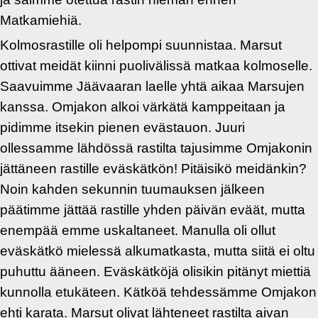
Matkamiehiä.
Kolmosrastille oli helpompi suunnistaa. Marsut
ottivat meidät kiinni puolivälissä matkaa kolmoselle.
Saavuimme Jäävaaran laelle yhtä aikaa Marsujen
kanssa. Omjakon alkoi värkätä kamppeitaan ja
pidimme itsekin pienen evästauon. Juuri
ollessamme lähdössä rastilta tajusimme Omjakonin
jättäneen rastille eväskätkön! Pitäisikö meidänkin?
Noin kahden sekunnin tuumauksen jälkeen
päätimme jättää rastille yhden päivän eväät, mutta
enempää emme uskaltaneet. Manulla oli ollut
eväskätkö mielessä alkumatkasta, mutta siitä ei oltu
puhuttu ääneen. Eväskätköjä olisikin pitänyt miettiä
kunnolla etukäteen. Kätköä tehdessämme Omjakon
ehti karata. Marsut olivat lähteneet rastilta aivan