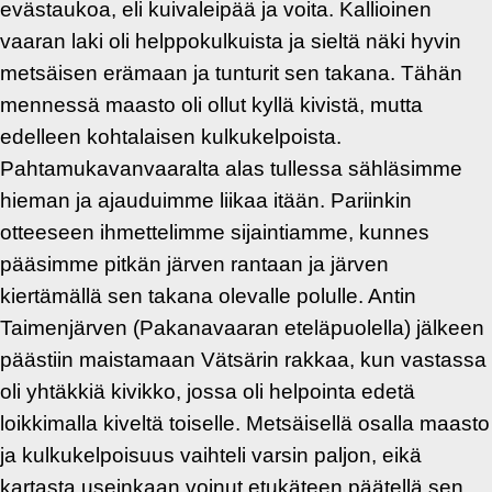
evästaukoa, eli kuivaleipää ja voita. Kallioinen
vaaran laki oli helppokulkuista ja sieltä näki hyvin
metsäisen erämaan ja tunturit sen takana. Tähän
mennessä maasto oli ollut kyllä kivistä, mutta
edelleen kohtalaisen kulkukelpoista.
Pahtamukavanvaaralta alas tullessa sähläsimme
hieman ja ajauduimme liikaa itään. Pariinkin
otteeseen ihmettelimme sijaintiamme, kunnes
pääsimme pitkän järven rantaan ja järven
kiertämällä sen takana olevalle polulle. Antin
Taimenjärven (Pakanavaaran eteläpuolella) jälkeen
päästiin maistamaan Vätsärin rakkaa, kun vastassa
oli yhtäkkiä kivikko, jossa oli helpointa edetä
loikkimalla kiveltä toiselle. Metsäisellä osalla maasto
ja kulkukelpoisuus vaihteli varsin paljon, eikä
kartasta useinkaan voinut etukäteen päätellä sen