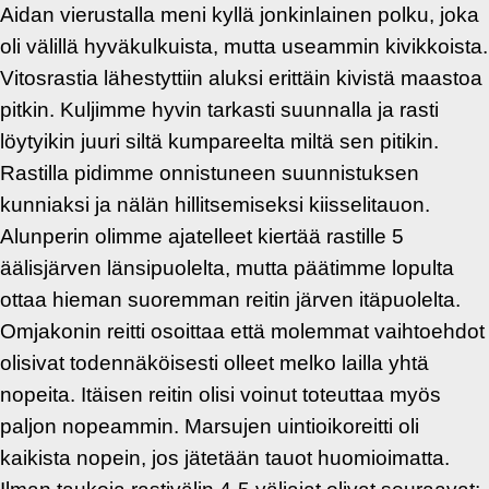
Aidan vierustalla meni kyllä jonkinlainen polku, joka
oli välillä hyväkulkuista, mutta useammin kivikkoista.
Vitosrastia lähestyttiin aluksi erittäin kivistä maastoa
pitkin. Kuljimme hyvin tarkasti suunnalla ja rasti
löytyikin juuri siltä kumpareelta miltä sen pitikin.
Rastilla pidimme onnistuneen suunnistuksen
kunniaksi ja nälän hillitsemiseksi kiisselitauon.
Alunperin olimme ajatelleet kiertää rastille 5
äälisjärven länsipuolelta, mutta päätimme lopulta
ottaa hieman suoremman reitin järven itäpuolelta.
Omjakonin reitti osoittaa että molemmat vaihtoehdot
olisivat todennäköisesti olleet melko lailla yhtä
nopeita. Itäisen reitin olisi voinut toteuttaa myös
paljon nopeammin. Marsujen uintioikoreitti oli
kaikista nopein, jos jätetään tauot huomioimatta.