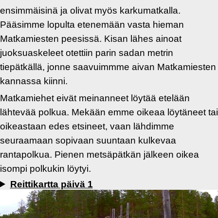
ensimmäisinä ja olivat myös karkumatkalla.
Pääsimme lopulta etenemään vasta hieman
Matkamiesten peesissä. Kisan lähes ainoat
juoksuaskeleet otettiin parin sadan metrin
tiepätkällä, jonne saavuimmme aivan Matkamiesten
kannassa kiinni.
Matkamiehet eivät meinanneet löytää etelään
lähtevää polkua. Mekään emme oikeaa löytäneet tai
oikeastaan edes etsineet, vaan lähdimme
seuraamaan sopivaan suuntaan kulkevaa
rantapolkua. Pienen metsäpätkän jälkeen oikea
isompi polkukin löytyi.
Reittikartta päivä 1