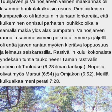
Tuulijärven ja Vainosjärven välinen maakannas oli
kisamme hankalakulkuisin osuus. Pienipiirteinen
kumpareikko oli ladottu niin tiuhaan lohkareita, että
kulkeminen onnistui parhaiten louhikkoloikalla
samalla mäkiä ylös alas pumpaten. Vainosjärven
rannalla saimme viimein polkua allemme ja jäljellä
oli enää järven rantaa myöten kiertävä loppuosuus
ja leimaus seiskarastilla. Rastiväliin kului kokonaista
yhdeksän tuntia taukoineen! Tämän rastivälin
nopein oli Toulouse (6:28 ilman taukoja). Nopeita
olivat myös Marsut (6:54) ja Omjakon (6:52). Meillä
kulkuaikaa meni peräti 7:28.