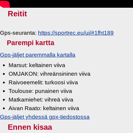
Reitit
Gps-seuranta:
https://sportrec.eu/ui/#1fht189
Parempi kartta
Gps-jäljet paremmalla kartalla
Marsut: keltainen viiva
OMJAKON: vihreänsininen viiva
Raivoeemelit: turkoosi viiva
Toulouse: punainen viiva
Matkamiehet: vihreä viiva
Aivan Raato: keltainen viiva
Gps-jäljet yhdessä gpx-tiedostossa
Ennen kisaa