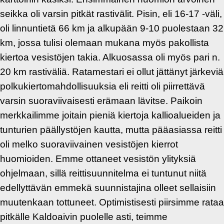
seikka oli varsin pitkät rastivälit. Pisin, eli 16-17 -väli,
oli linnuntietä 66 km ja alkupään 9-10 puolestaan 32
km, jossa tulisi olemaan mukana myös pakollista
kiertoa vesistöjen takia. Alkuosassa oli myös pari n.
20 km rastiväliä. Ratamestari ei ollut jättänyt järkeviä
polkukiertomahdollisuuksia eli reitti oli piirrettävä
varsin suoraviivaisesti erämaan lävitse. Paikoin
merkkailimme joitain pieniä kiertoja kallioalueiden ja
tunturien päällystöjen kautta, mutta pääasiassa reitti
oli melko suoraviivainen vesistöjen kierrot
huomioiden. Emme ottaneet vesistön ylityksiä
ohjelmaan, sillä reittisuunnitelma ei tuntunut niitä
edellyttävän emmekä suunnistajina olleet sellaisiin
muutenkaan tottuneet. Optimistisesti piirsimme rataa
pitkälle Kaldoaivin puolelle asti, teimme