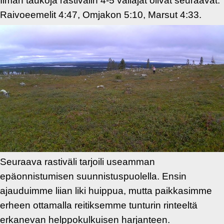
Ilman taukoja rastivälin 4-5 väliajat olivat seuraavat:
Raivoeemelit 4:47, Omjakon 5:10, Marsut 4:33.
Seuraava rastiväli tarjoili useamman
epäonnistumisen suunnistuspuolella. Ensin
ajauduimme liian liki huippua, mutta paikkasimme
erheen ottamalla reitiksemme tunturin rinteeltä
erkanevan helppokulkuisen harjanteen.