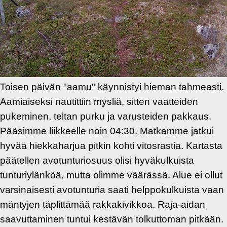
Toisen päivän "aamu" käynnistyi hieman tahmeasti.
Aamiaiseksi nautittiin mysliä, sitten vaatteiden
pukeminen, teltan purku ja varusteiden pakkaus.
Pääsimme liikkeelle noin 04:30. Matkamme jatkui
hyvää hiekkaharjua pitkin kohti vitosrastia. Kartasta
päätellen avotunturiosuus olisi hyväkulkuista
tunturiylänköä, mutta olimme väärässä. Alue ei ollut
varsinaisesti avotunturia saati helppokulkuista vaan
mäntyjen täplittämää rakkakivikkoa. Raja-aidan
saavuttaminen tuntui kestävän tolkuttoman pitkään.