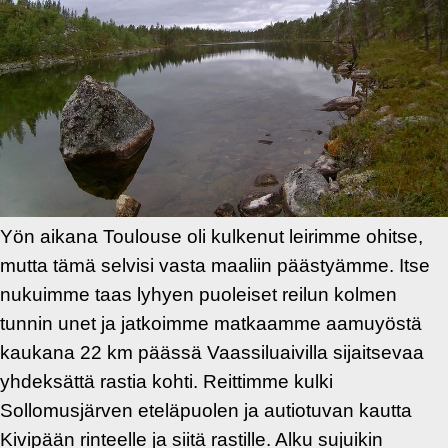
Yön aikana Toulouse oli kulkenut leirimme ohitse,
mutta tämä selvisi vasta maaliin päästyämme. Itse
nukuimme taas lyhyen puoleiset reilun kolmen
tunnin unet ja jatkoimme matkaamme aamuyöstä
kaukana 22 km päässä Vaassiluaivilla sijaitsevaa
yhdeksättä rastia kohti. Reittimme kulki
Sollomusjärven eteläpuolen ja autiotuvan kautta
Kivipään rinteelle ja siitä rastille. Alku sujuikin