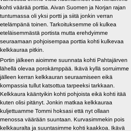
kohti väärää porttia. Aivan Suomen ja Norjan rajan
tuntumassa oli yksi portti ja siitä jonkin verran
etelämpänä toinen. Tarkoituksemme oli kulkea
eteläisemmästä portista mutta erehdyimme
seuraamaan pohjoisempaa porttia kohti kulkevaa
kelkkauraa pitkin.
Portin jälkeen aioimme suunnata kohti Pahtajärven
lähellä olevaa porokämppää. Ikävä kyllä sorruimme
jälleen kerran kelkkauran seuraamiseen eikä
kompassia tullut katsottua tarpeeksi tarkkaan.
Kelkkaura kääntyikin kohti pohjoista eikä kohti itää
kuten olisi pitänyt. Jonkin matkaa kelkkauraa
kuljettuamme Tommi hoksasi että nyt ollaan
menossa väärään suuntaan. Kurvasimmekin pois
kelkkauralta ja suuntasimme kohti kaakkoa. Ikävä