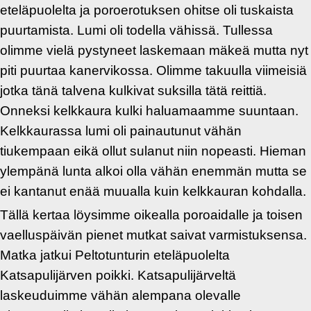
eteläpuolelta ja poroerotuksen ohitse oli tuskaista
puurtamista. Lumi oli todella vähissä. Tullessa
olimme vielä pystyneet laskemaan mäkeä mutta nyt
piti puurtaa kanervikossa. Olimme takuulla viimeisiä
jotka tänä talvena kulkivat suksilla tätä reittiä.
Onneksi kelkkaura kulki haluamaamme suuntaan.
Kelkkaurassa lumi oli painautunut vähän
tiukempaan eikä ollut sulanut niin nopeasti. Hieman
ylempänä lunta alkoi olla vähän enemmän mutta se
ei kantanut enää muualla kuin kelkkauran kohdalla.
Tällä kertaa löysimme oikealla poroaidalle ja toisen
vaelluspäivän pienet mutkat saivat varmistuksensa.
Matka jatkui Peltotunturin eteläpuolelta
Katsapulijärven poikki. Katsapulijärveltä
laskeuduimme vähän alempana olevalle