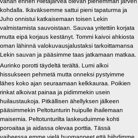
vähän ennen Hietajärveä olevan pienemmän järven
kohdalla. Ikäväksemme sattui pieni tapaturma ja
Juho onnistui katkaisemaan toisen Lekin
valmistamista sauvoistaan. Sauvaa yritettiin korjata
mutta eipä korjaus kestänyt. Tommi kaivoi ahkiosta
oman lähinnä valokuvausjalustaksi tarkoittamansa
Lekin sauvan ja pääsimme taas jatkamaan matkaa.
Aurinko porotti täydeltä terältä. Lumi alkoi
hissukseen pehmetä mutta onneksi pystyimme
lähes koko ajan seuraamaan kelkkauraa. Poikien
rinkat alkoivat painaa ja pidimmekin usein
huilaustaukoja. Pitkällisen ähellyksen jälkeen
pääsimmekin Peltotunturin huipulle ihailemaan
maisemia. Peltotunturilta laskeuduimme kohti
poroaitaa ja aidassa olevaa porttia. Tässä
vaiheessa emme vielä huomanneet että hiihdimme