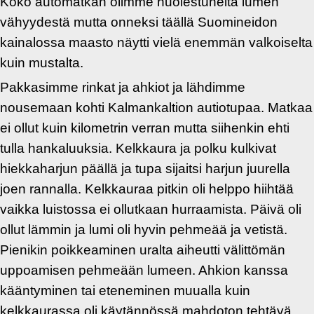
Koko automatkan olimme huolestuneita lumen
vähyydestä mutta onneksi täällä Suomineidon
kainalossa maasto näytti vielä enemmän valkoiselta
kuin mustalta.
Pakkasimme rinkat ja ahkiot ja lähdimme
nousemaan kohti Kalmankaltion autiotupaa. Matkaa
ei ollut kuin kilometrin verran mutta siihenkin ehti
tulla hankaluuksia. Kelkkaura ja polku kulkivat
hiekkaharjun päällä ja tupa sijaitsi harjun juurella
joen rannalla. Kelkkauraa pitkin oli helppo hiihtää
vaikka luistossa ei ollutkaan hurraamista. Päivä oli
ollut lämmin ja lumi oli hyvin pehmeää ja vetistä.
Pienikin poikkeaminen uralta aiheutti välittömän
uppoamisen pehmeään lumeen. Ahkion kanssa
kääntyminen tai eteneminen muualla kuin
kelkkaurassa oli käytännössä mahdoton tehtävä.