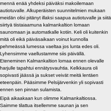
mennä enää yhdeksi päiväksi makoilemaan
autiotuvalle. Alkuperäisten suunnitelmien mukaan
meidän olisi pitänyt illaksi saapua autiotuvalle ja siitä
siirtyä tiistaiaamuna kalmankaltion lomaan
saunomaan ja automatkalle kotiin. Keli oli kuitenkin
mitä oli eikä päiväsaikaan voinut kunnolla
pehmeässä lumessa vaeltaa jos lunta edes oli.
Lyhensimme vaellustamme siis päivällä.
Eteneminen Kalmankaltion lomaa ennen olevalle
harjulle tapahtui ennätysvauhtia. Kelkkaura oli
sopivasti jäässä ja sukset veivät meitä lentäen
eteenpäin. Pääsimme Pelsijärvenkin yli sopivasti
ennen sen pinnan sulamista.
Eipä aikaakaan kun olimme Kalmankaltiossa.
Saimme tilattua itsellemme saunan ja sen