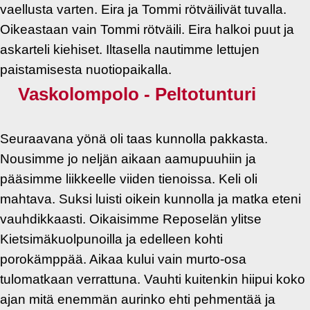
vaellusta varten. Eira ja Tommi rötväilivät tuvalla.
Oikeastaan vain Tommi rötväili. Eira halkoi puut ja
askarteli kiehiset. Iltasella nautimme lettujen
paistamisesta nuotiopaikalla.
Vaskolompolo - Peltotunturi
Seuraavana yönä oli taas kunnolla pakkasta.
Nousimme jo neljän aikaan aamupuuhiin ja
pääsimme liikkeelle viiden tienoissa. Keli oli
mahtava. Suksi luisti oikein kunnolla ja matka eteni
vauhdikkaasti. Oikaisimme Reposelän ylitse
Kietsimäkuolpunoilla ja edelleen kohti
porokämppää. Aikaa kului vain murto-osa
tulomatkaan verrattuna. Vauhti kuitenkin hiipui koko
ajan mitä enemmän aurinko ehti pehmentää ja