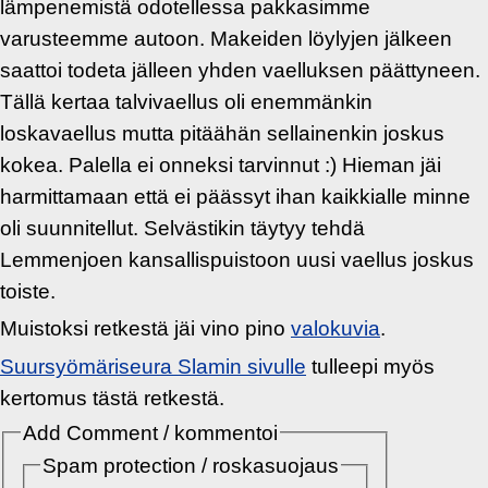
lämpenemistä odotellessa pakkasimme
varusteemme autoon. Makeiden löylyjen jälkeen
saattoi todeta jälleen yhden vaelluksen päättyneen.
Tällä kertaa talvivaellus oli enemmänkin
loskavaellus mutta pitäähän sellainenkin joskus
kokea. Palella ei onneksi tarvinnut :) Hieman jäi
harmittamaan että ei päässyt ihan kaikkialle minne
oli suunnitellut. Selvästikin täytyy tehdä
Lemmenjoen kansallispuistoon uusi vaellus joskus
toiste.
Muistoksi retkestä jäi vino pino
valokuvia
.
Suursyömäriseura Slamin sivulle
tulleepi myös
kertomus tästä retkestä.
Add Comment / kommentoi
Spam protection / roskasuojaus