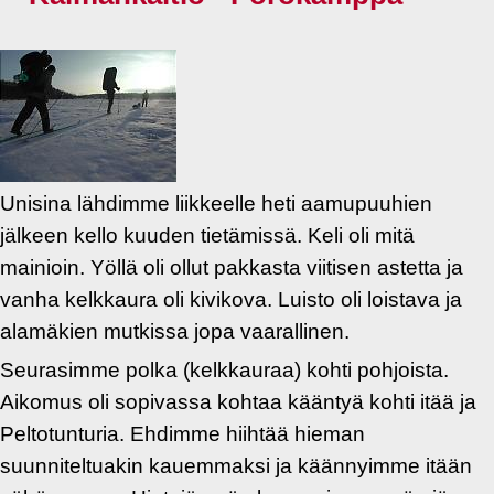
Unisina lähdimme liikkeelle heti aamupuuhien
jälkeen kello kuuden tietämissä. Keli oli mitä
mainioin. Yöllä oli ollut pakkasta viitisen astetta ja
vanha kelkkaura oli kivikova. Luisto oli loistava ja
alamäkien mutkissa jopa vaarallinen.
Seurasimme polka (kelkkauraa) kohti pohjoista.
Aikomus oli sopivassa kohtaa kääntyä kohti itää ja
Peltotunturia. Ehdimme hiihtää hieman
suunniteltuakin kauemmaksi ja käännyimme itään