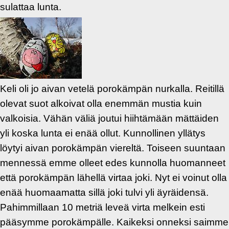
sulattaa lunta.
Keli oli jo aivan vetelä porokämpän nurkalla. Reitillä
olevat suot alkoivat olla enemmän mustia kuin
valkoisia. Vähän väliä joutui hiihtämään mättäiden
yli koska lunta ei enää ollut. Kunnollinen yllätys
löytyi aivan porokämpän viereltä. Toiseen suuntaan
mennessä emme olleet edes kunnolla huomanneet
että porokämpän lähellä virtaa joki. Nyt ei voinut olla
enää huomaamatta sillä joki tulvi yli äyräidensä.
Pahimmillaan 10 metriä leveä virta melkein esti
pääsymme porokämpälle. Kaikeksi onneksi saimme