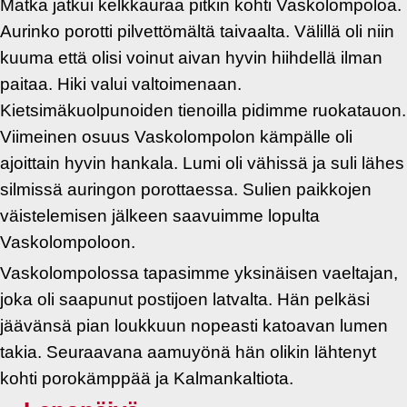
Matka jatkui kelkkauraa pitkin kohti Vaskolompoloa.
Aurinko porotti pilvettömältä taivaalta. Välillä oli niin
kuuma että olisi voinut aivan hyvin hiihdellä ilman
paitaa. Hiki valui valtoimenaan.
Kietsimäkuolpunoiden tienoilla pidimme ruokatauon.
Viimeinen osuus Vaskolompolon kämpälle oli
ajoittain hyvin hankala. Lumi oli vähissä ja suli lähes
silmissä auringon porottaessa. Sulien paikkojen
väistelemisen jälkeen saavuimme lopulta
Vaskolompoloon.
Vaskolompolossa tapasimme yksinäisen vaeltajan,
joka oli saapunut postijoen latvalta. Hän pelkäsi
jäävänsä pian loukkuun nopeasti katoavan lumen
takia. Seuraavana aamuyönä hän olikin lähtenyt
kohti porokämppää ja Kalmankaltiota.