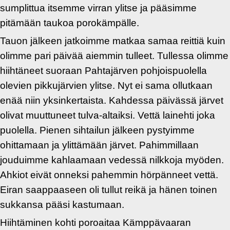
sumplittua itsemme virran ylitse ja pääsimme
pitämään taukoa porokämpälle.
Tauon jälkeen jatkoimme matkaa samaa reittiä kuin
olimme pari päivää aiemmin tulleet. Tullessa olimme
hiihtäneet suoraan Pahtajärven pohjoispuolella
olevien pikkujärvien ylitse. Nyt ei sama ollutkaan
enää niin yksinkertaista. Kahdessa päivässä järvet
olivat muuttuneet tulva-altaiksi. Vettä lainehti joka
puolella. Pienen sihtailun jälkeen pystyimme
ohittamaan ja ylittämään järvet. Pahimmillaan
jouduimme kahlaamaan vedessä nilkkoja myöden.
Ahkiot eivät onneksi pahemmin hörpänneet vettä.
Eiran saappaaseen oli tullut reikä ja hänen toinen
sukkansa pääsi kastumaan.
Hiihtäminen kohti poroaitaa Kämppävaaran