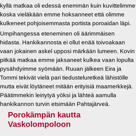
kyllä matkaa oli edessä enemmän kuin kuvittelimme
koska vieläkään emme hoksanneet että olimme
kulkeneet pohjoisemmasta portista poroaidan läpi.
Umpihangessa eteneminen oli äärimmäisen
hidasta. Hankikannosta ei ollut enää toivoakaan
vaan jokainen askel upposi märkään lumeen. Kovin
pitkää matkaa emme jaksaneet kulkea vaan lopulta
pysähdyimme syömään. Ruuan jälkeen Eira ja
Tommi tekivät vielä pari tiedusteluretkeä lähistölle
mutta eivät löytäneet mitään erityisiä maamerkkejä.
Päätimmekin leiriytyä yöksi ja lähteä aamulla
hankikannon turvin etsimään Pahtajärveä.
Porokämpän kautta
Vaskolompoloon