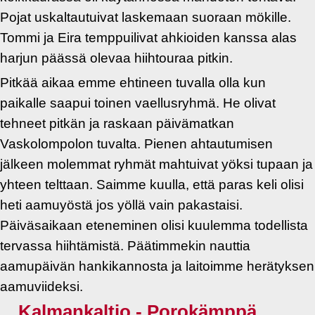
Pojat uskaltautuivat laskemaan suoraan mökille.
Tommi ja Eira temppuilivat ahkioiden kanssa alas
harjun päässä olevaa hiihtouraa pitkin.
Pitkää aikaa emme ehtineen tuvalla olla kun
paikalle saapui toinen vaellusryhmä. He olivat
tehneet pitkän ja raskaan päivämatkan
Vaskolompolon tuvalta. Pienen ahtautumisen
jälkeen molemmat ryhmät mahtuivat yöksi tupaan ja
yhteen telttaan. Saimme kuulla, että paras keli olisi
heti aamuyöstä jos yöllä vain pakastaisi.
Päiväsaikaan eteneminen olisi kuulemma todellista
tervassa hiihtämistä. Päätimmekin nauttia
aamupäivän hankikannosta ja laitoimme herätyksen
aamuviideksi.
Kalmankaltio - Porokämppä