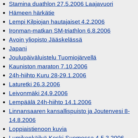
Stamina duathlon 27.5.2006 Laajavuori
Hämeen härkätie
Lempi Kilpiojan hautajaiset 4.2.2006
Ironman-matkan SM-triathlon 6.8.2006
Avoin yliopisto Jääskelässä
Japani
Joulupäiväluistelu Tuomiojärvellä
Kauniston maraton 7.10.2006
24h-hiihto Kuru 28-29.1.2006
Laturetki 26.3.2006
Leivonmäki 24.9.2006
Lempäälä 24h-hiihto 14.1.2006
Linnansaaren kansallispuisto ja Joutenvesi 8-
14.8.2006
Loppiaistienoon kuvia
Lumikenkäilyä Keski-Suomessa 4-5.3.2006