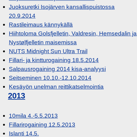
Juoksuretki Isojärven kansallispuistossa
20.9.2014
Rastileimaus kännykällä
Hiihtoloma Golsfjelletin, Valdresin, Hemsedalin ja
Nystølfjelletin maisemissa
NUTS Midnight Sun Ultra Trail
Fillari- ja kintturogaining 18.5.2014
Salpausrogaining 2014 kisa-analyysi
Seitseminen 10.10.-12.10.2014
Kesäyön unelman reittikatselmointia
2013
10mila 4.-5.5.2013
Fillarirogaining 12.5.2013
Islanti 14.5.