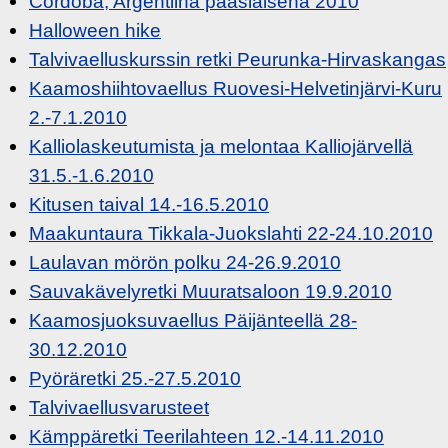
Cordoba, Argentiina pääsiäisenä 2010
Halloween hike
Talvivaelluskurssin retki Peurunka-Hirvaskangas
Kaamoshiihtovaellus Ruovesi-Helvetinjärvi-Kuru
2.-7.1.2010
Kalliolaskeutumista ja melontaa Kalliojärvellä
31.5.-1.6.2010
Kitusen taival 14.-16.5.2010
Maakuntaura Tikkala-Juokslahti 22-24.10.2010
Laulavan mörön polku 24-26.9.2010
Sauvakävelyretki Muuratsaloon 19.9.2010
Kaamosjuoksuvaellus Päijänteellä 28-
30.12.2010
Pyöräretki 25.-27.5.2010
Talvivaellusvarusteet
Kämppäretki Teerilahteen 12.-14.11.2010