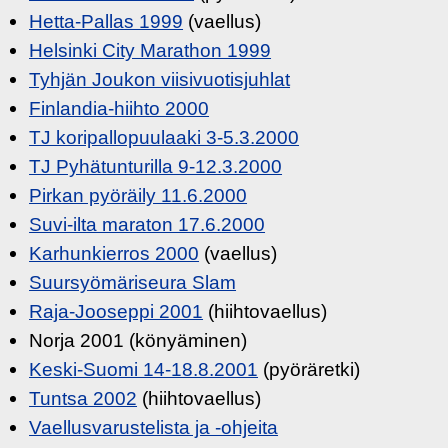
Hetta-Pallas 1999
(vaellus)
Helsinki City Marathon 1999
Tyhjän Joukon viisivuotisjuhlat
Finlandia-hiihto 2000
TJ koripallopuulaaki 3-5.3.2000
TJ Pyhätunturilla 9-12.3.2000
Pirkan pyöräily 11.6.2000
Suvi-ilta maraton 17.6.2000
Karhunkierros 2000
(vaellus)
Suursyömäriseura Slam
Raja-Jooseppi 2001
(hiihtovaellus)
Norja 2001 (könyäminen)
Keski-Suomi 14-18.8.2001
(pyöräretki)
Tuntsa 2002
(hiihtovaellus)
Vaellusvarustelista ja -ohjeita