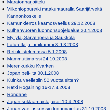
Maratonharjoittelu
Viikonloppuretki maakuntauralla Saarijärveltä
Kannonkoskelle
Karhunkierros kaamosvaellus 29.12.2008
Kulhanvuoren luonnonsuojelualue 20.4.2008
Myllylä, Sarvenperä ja Saukkola
Laturetki ja lumikammi 8-9.3.2008
Retkiluistelemassa 5.1.2008
Mammuttimarssi 24.10.2008
Merenkurkku Kvarken
Jopan peli-ilta 30.1.2008
Kuinka vaellettiin 50 vuotta sitten?
Retki Rogaining 16-17.8.2008
Rondane
Jopan suklaamaistajaiset 10.4.2008
Jopan vaelluskurssin loppuvajellus 31.10.2008