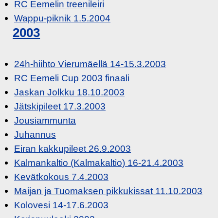
RC Eemelin treenileiri
Wappu-piknik 1.5.2004
2003
24h-hiihto Vierumäellä 14-15.3.2003
RC Eemeli Cup 2003 finaali
Jaskan Jolkku 18.10.2003
Jätskipileet 17.3.2003
Jousiammunta
Juhannus
Eiran kakkupileet 26.9.2003
Kalmankaltio (Kalmakaltio) 16-21.4.2003
Kevätkokous 7.4.2003
Maijan ja Tuomaksen pikkukissat 11.10.2003
Kolovesi 14-17.6.2003