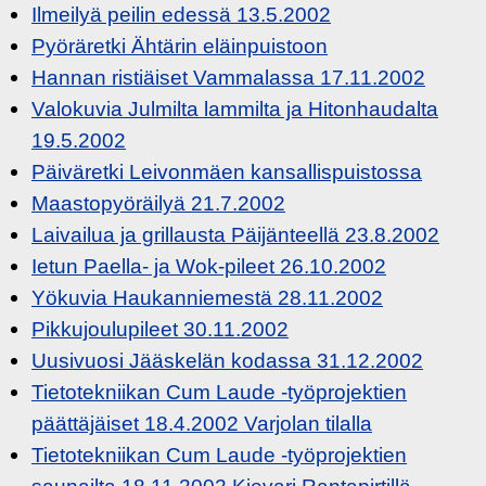
Ilmeilyä peilin edessä 13.5.2002
Pyöräretki Ähtärin eläinpuistoon
Hannan ristiäiset Vammalassa 17.11.2002
Valokuvia Julmilta lammilta ja Hitonhaudalta
19.5.2002
Päiväretki Leivonmäen kansallispuistossa
Maastopyöräilyä 21.7.2002
Laivailua ja grillausta Päijänteellä 23.8.2002
Ietun Paella- ja Wok-pileet 26.10.2002
Yökuvia Haukanniemestä 28.11.2002
Pikkujoulupileet 30.11.2002
Uusivuosi Jääskelän kodassa 31.12.2002
Tietotekniikan Cum Laude -työprojektien
päättäjäiset 18.4.2002 Varjolan tilalla
Tietotekniikan Cum Laude -työprojektien