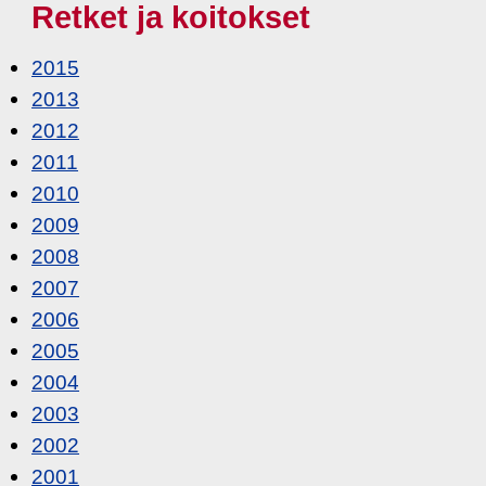
Retket ja koitokset
2015
2013
2012
2011
2010
2009
2008
2007
2006
2005
2004
2003
2002
2001