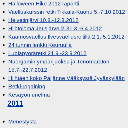
Halloween Hike 2012 raportti
Vaelluskurssin retki Tikkala-Kuohu 5.-7.10.2012
Helvetinjärvi 10.8.-12.8.2012
Hiihtoloma Jerisjärvellä 31.3.-6.4.2012
Kaamosvaellus Ilvesvaellusreitillä 2.1.-5.1.2012
24 tunnin lenkki Keuruulla
Luolapyöräretki 21.9.-23.9.2012
Nuorgamin ympärijuoksu ja Tenomaraton
15.7.-22.7.2012
Hiihtäen koko Päijänne Vääksystä Jyväskylään
Retki-rogaining
Kesäyön unelma
2011
Menestystä