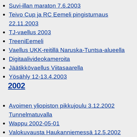
Suvi-illan maraton 7.6.2003
Teivo Cup ja RC Eemeli pingisturnaus
22.11.2003
TJ-vaellus 2003
TreeniEemeli
Vaellus UKK-reitillä Naruska-Tuntsa-alueella
Digitaalivideokameroita
Jäätikkövaellus Viitasaarella
Yösähly 12-13.4.2003
2002
Avoimen yliopiston pikkujoulu 3.12.2002
Tunnelmatuvalla
Wappu 2002-05-01
Valokuvausta Haukanniemessä 12.5.2002