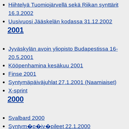
Hiihtelyä Tuomiojärvellä sekä Riikan synttärit
16.3.2002
Uusivuosi Jääskelän kodassa 31.12.2002
2001
Jyväskylän avoin yliopisto Budapestissa 16-
20.5.2001
Kööpenhamina kesäkuu 2001
Finse 2001
Syntymäpäiväjuhlat 27.1.2001 (Naamiaiset)
X-sprint
2000
Svalbard 2000
Syntym�p�iv�pileet 22.1.2000