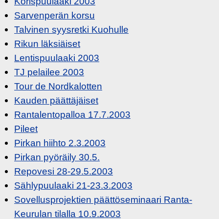
Korispuulaaki 2003
Sarvenperän korsu
Talvinen syysretki Kuohulle
Rikun läksiäiset
Lentispuulaaki 2003
TJ pelailee 2003
Tour de Nordkalotten
Kauden päättäjäiset
Rantalentopalloa 17.7.2003
Pileet
Pirkan hiihto 2.3.2003
Pirkan pyöräily 30.5.
Repovesi 28-29.5.2003
Sählypuulaaki 21-23.3.2003
Sovellusprojektien päättöseminaari Ranta-
Keurulan tilalla 10.9.2003