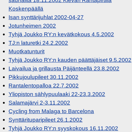
saunailta 18.11.2002 Kievari Rantapirtillä
Koskenpäällä
Isan synttärijuhlat 2002-04-27
Jotunheimen 2002
Tyhjä Joukko RY:n kevätkokous 4.5.2002
TJ:n laturetki 24.2.2002
Muotkatunturit
Tyhjä Joukko RY:n kauden päättäjäiset 9.5.2002
Laivailua ja grillausta Päijänteellä 23.8.2002
Pikkujoulupileet 30.11.2002
Rantalentopalloa 22.7.2002
Yliopiston sählypuulaaki 22-23.3.2002
Salamajärvi 2-3.11.2002
Cycling from Malaga to Barcelona
Synttärituparipileet 26.1.2002
Tyhjä Joukko RY:n syyskokous 16.11.2002