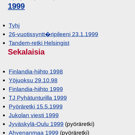
1999
Tyhj
26-vuotissyntt�ripileeni 23.1.1999
Tandem-retki Helsingist
Sekalaisia
Finlandia-hiihto 1998
Yöjuoksu 29.10.98
Finlandia-hiihto 1999
TJ Pyhätunturilla 1999
Pyöräretki 15.5.1999
Jukolan viesti 1999
Jyväskylä-Oulu 1999
(pyöräretki)
Ahvenanmaa 1999
(pyöräretki)