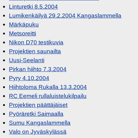
Linturetki 8.5.2004
Lumikenkäilyä 29.2.2004 Kangaslammella
Märkäpuku
Metsoreitti
Nikon D70 testikuvia
Projektien saunailta
Uusi-Seelanti
Pirkan hiihto 7.3.2004
Pyry 4.10.2004
Hiihtoloma Rukalla 13.3.2004
RC Eemeli rullaluistelukilpailu
Projektien päättäjäiset
Pyöräretki Saimaalla
Sumu Kangaslammella
Valo on Jyväskylässä